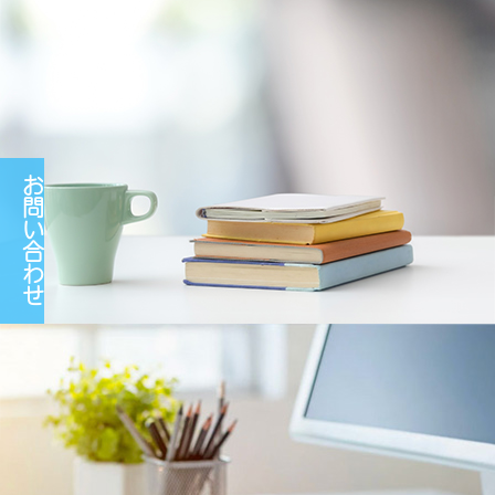
お
問
い
合
わ
せ