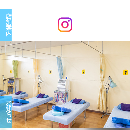
店
舗
案
内
お
知
ら
せ